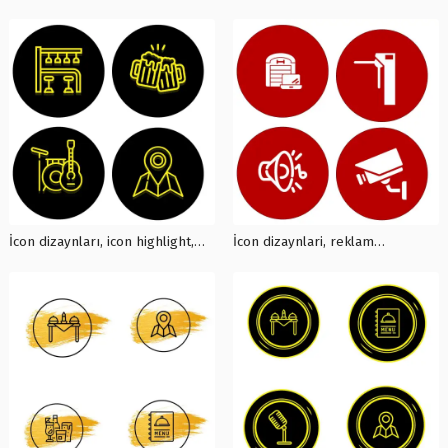
story highlight, kreativ icon
highlight, icon dizaynları, icon
dizaynları, İ0006
reklamları, instagram
reklamları, İ0005
İcon dizaynları, icon highlight,
İcon dizaynlari, reklam
instagram ucun aktuallar İ0004
dizaynları, kreativ iconlar, İ0003