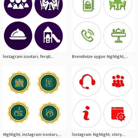
İnstagram iconları, ferqli
Brendinize uygun highlight,
highlight, story reklamları,
instagram dizaynları, icon
reklam dizayları, instagram
dizaynları, icon reklamları, İ0007
highlight, İ0008
Highlight, instagram iconları,
İnstagram highlight, story