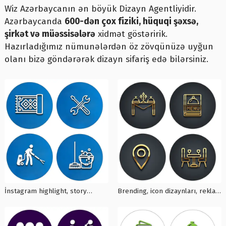
Wiz Azərbaycanın ən böyük Dizayn Agentliyidir.
Azərbaycanda
600-dən çox fiziki, hüquqi şəxsə,
şirkət və müəssisələrə
xidmət göstəririk.
Hazırladığımız nümunələrdən öz zövqünüzə uyğun
olanı bizə göndərərək dizayn sifariş edə bilərsiniz.
İnstagram highlight, story
Brending, icon dizaynları, reklam
highlight, icon dizaynları,
dizaynları, instagram iconları,
instagram iconları, İ0010
İ0009