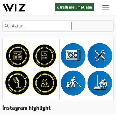
Ətraflı məlumat alın
İnstagram highlight