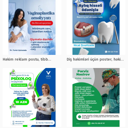
reklam postu
maraqlı post dizaynları
Həkim reklam postu, tibb
Diş həkimləri üçün poster, həkim
posteri sifarişi, həkimlər üçün
postu, post qiyməti, post sifarişi,
reklam dizaynı
tibb reklam dizaynı