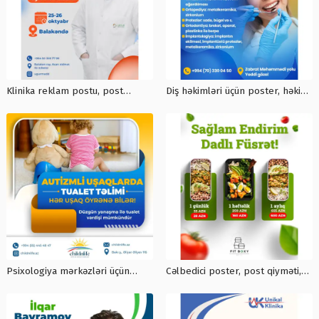
Klinika reklam postu, post
Diş həkimləri üçün poster, həkim
dizayn xidməti, post
postu, post sifarisi, tibb reklam
hazirlanmasi, poster sifarisi
dizayni, post qiymeti
Psixologiya mərkəzləri üçün
Cəlbedici poster, post qiyməti,
dizaynlar, instagram post sifarişi,
poster sifarişi, qrafik dizayn
psixologiya post dizaynları, post
agentliyi, qrafiklərin
sifarisi
hazırlanması xidməti