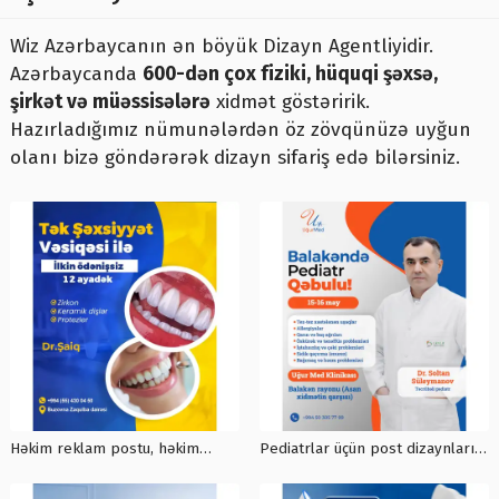
Wiz Azərbaycanın ən böyük Dizayn Agentliyidir.
Azərbaycanda
600-dən çox fiziki, hüquqi şəxsə,
şirkət və müəssisələrə
xidmət göstəririk.
Hazırladığımız nümunələrdən öz zövqünüzə uyğun
olanı bizə göndərərək dizayn sifariş edə bilərsiniz.
Həkim reklam postu, həkim
Pediatrlar üçün post dizaynları,
postu, həkim reklamı, həkim
post dizayn sifarişi, poster
üçün sosial media postu, tibbi
qiymətləri, həkim postları,