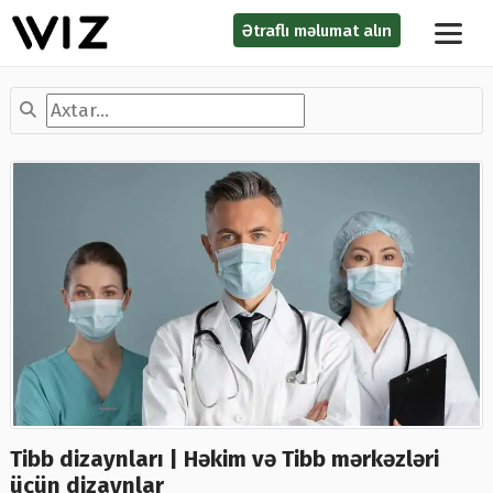
Ətraflı məlumat alın
Tibb dizaynları | Həkim və Tibb mərkəzləri
üçün dizaynlar