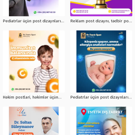
Pediatrlar üçün post dizaynları,
Reklam post dizaynı, tədbir post
həkim postları, maraqlı post
dizaynı, qrafik post dizayn,
dizaynları, post dizayn sifarişi,
instagram post dizaynı,
poster qiymətləri
facebook post dizayni
Həkim postlari, həkimlər üçün
Pediatrlar üçün post dizaynları,
reklam postu, post dizayn isleri,
Tibb dizaynları, dizayn həlləri,
qrafik dizayn xidmətləri
həkim postları, maraqlı post
dizaynları