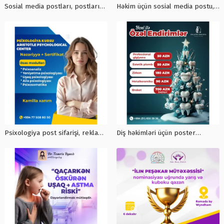
Sosial media postları, postların
Həkim üçün sosial media postu,
hazırlanması, psixologiya
həkim reklam postu, klinika post
reklam postu, instagram
dizaynı, həkim posteri dizaynı,
postlarının sifarişi
həkim tanıtım postu
Psixologiya post sifarişi, reklam
Diş həkimləri üçün poster
postları, post hazirlanmasi, post
dizaynları, həkim üçün poster,
üçün vizual dizayn, psixoloq
poster hazirlanması, cəlbedici
elanlari
reklam dizaynları