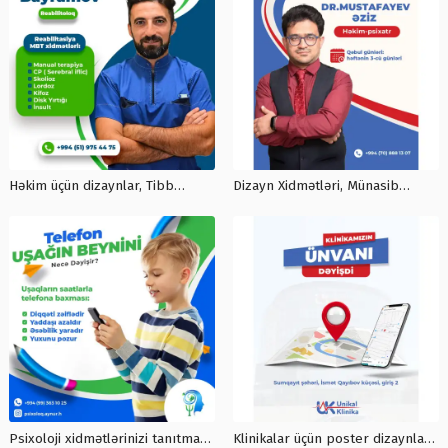
Həkim üçün dizaynlar, Tibb
Dizayn Xidmətləri, Münasib
dizaynları, smm postunun
Qiymətə və Peşəkar post, reklam
hazırlanması, Peşəkar Dizayn
postu, dizayn xidmətləri
Xidmətləri
Psixoloji xidmətlərinizi tanıtmaq
Klinikalar üçün poster dizaynları,