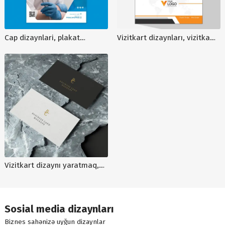
Cap dizaynlari, plakat
Vizitkart dizaynları, vizitka
dizayni, afisa sifarisi
sifarişi, vizitkart dizayn
reklamları, instagram
reklamları, V00028
Vizitkart dizaynı yaratmaq,
sade vizitkart sablonu,
korporativ vizitkart maketi
Sosial media dizaynları
Biznes sahənizə uyğun dizaynlar