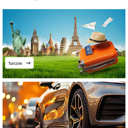
⇒
Turizim