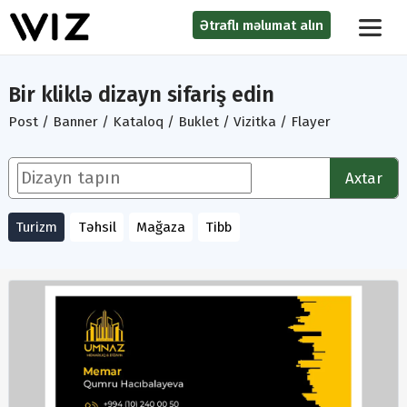
Ətraflı məlumat alın
Bir kliklə dizayn sifariş edin
Post / Banner / Kataloq / Buklet / Vizitka / Flayer
Axtar
Turizm
Təhsil
Mağaza
Tibb