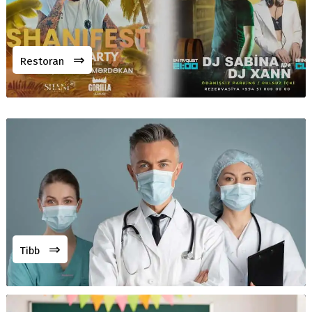
⇒
Restoran
⇒
Tibb