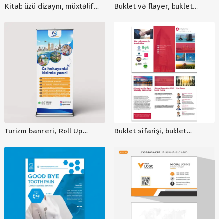
Kitab üzü dizaynı, müxtəlif
Buklet və flayer, buklet
dizaynların sifarişi və
dizayni hazırlanması, sadə
hazırlanması, cover photo
buklet sifarişi, reklam
dizaynı
məhsullarının dizayni
Turizm banneri, Roll Up
Buklet sifarişi, buklet
dizaynları, Roll up banner
numuneleri, buklet dizaynı,
sifarişi, roll up banneri, Roll
buklet hazırlanması
up dizayni xidməti