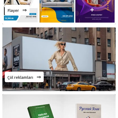
⇒
Flayer
⇒
Çöl reklamları