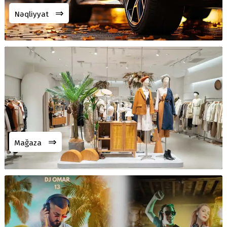
⇒
Nəqliyyat
⇒
Mağaza