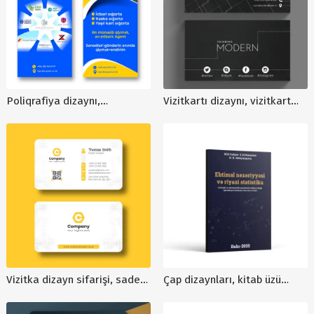
Poliqrafiya dizaynı,
Vizitkartı dizaynı, vizitkart
Flayerlərin sifarişi, dizayn
şablonu , biznes kart
xidmətləri, Flayer qiyməti,
şablonları, müasir vizit
reklam flayeri hazırlanması
kartlarin dizayni
Vizitka dizayn sifarişi, sade
Çap dizaynları, kitab üzü
vizitka dizaynı, reklam
dizaynları, kitab üzü dizayn
dizaynları, V00036
sifarişi, kitab dizaynlari