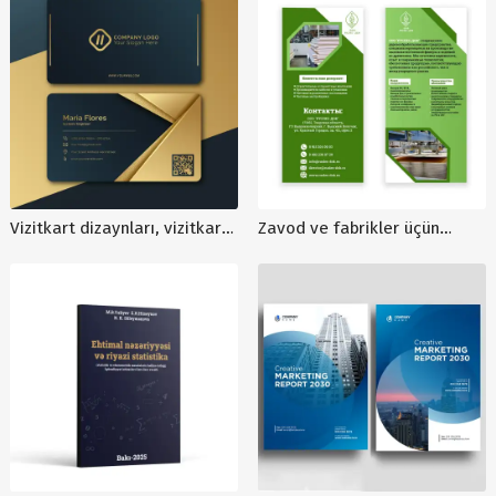
qiymeti
Vizitkart dizaynları, vizitkart
Zavod ve fabrikler üçün
sifarişi, şəxsi vizitkart
flayer dizaynları, flayer
dizaynları, V00031
dizayn qiymətləri, flayer
dizaynı