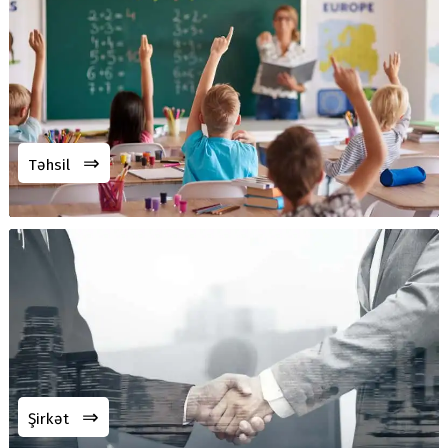
⇒
Təhsil
⇒
Şirkət