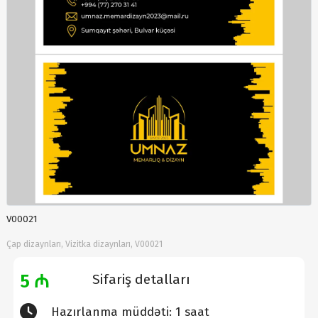
V00021
Çap dizaynları, Vizitka dizaynları, V00021
5 ₼
Sifariş detalları
Hazırlanma müddəti: 1 saat