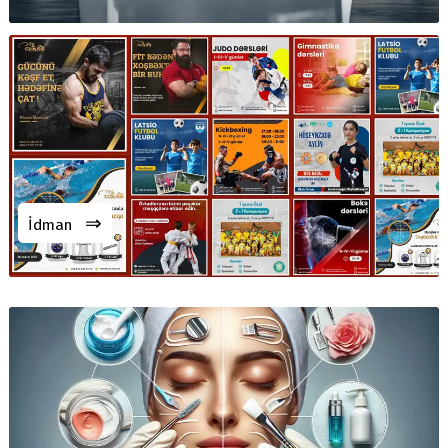
⇒
İdman