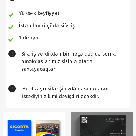
Yüksək keyfiyyət
İstənilən ölçüdə sifariş
1 dizayn
Sifariş verdikdən bir neçə dəqiqə sonra
əməkdaşlarımız sizinlə əlaqə
saxlayacaqlar
Bu dizayn sifarişinizdən asılı olaraq
istədiyiniz kimi dəyişdiriləcəkdir.