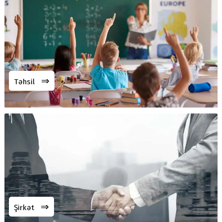
⇒
Təhsil
⇒
Şirkət