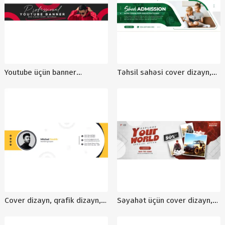
Youtube üçün banner
Təhsil sahəsi cover dizayn,
hazırlanması, sosial media
facebook abloska, cover
marketinqi, cover
qrafik dizayn
hazırlanması
Cover dizayn, qrafik dizayn,
Səyahət üçün cover dizayn,
dizaynların yığılması, sürətli
turizm facebook cover, cover
dizayn hazırlanması
hazırlanması