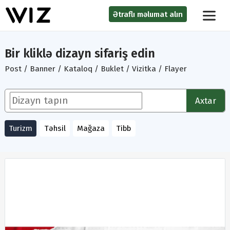
Ətraflı məlumat alın
Bir kliklə dizayn sifariş edin
Post / Banner / Kataloq / Buklet / Vizitka / Flayer
Axtar
Turizm
Təhsil
Mağaza
Tibb