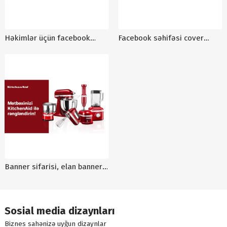
Həkimlər üçün facebook
Facebook səhifəsi cover
dizaynı, qrafik dizaynlar,
foto, mebel facebook üçün
facebook arxa fon dizaynı
cover dizayn, qrafik dizayn
Banner sifarisi, elan banneri,
reklam dizaynlari
Sosial media dizaynları
Biznes sahənizə uyğun dizaynlar