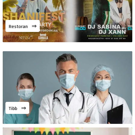
⇒
Restoran
⇒
Tibb