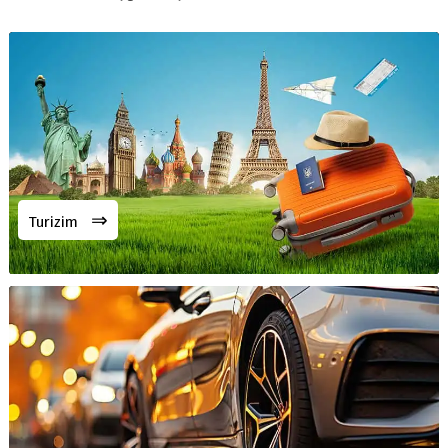
⇒
Turizim