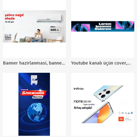
Banner hazirlanmasi, banner
Youtube kanalı üçün cover,
dizayni, sayt banneri dizayni
hazır post sifarişi, fərqli
cover dizaynlar