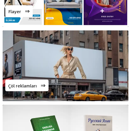
⇒
Flayer
⇒
Çöl reklamları