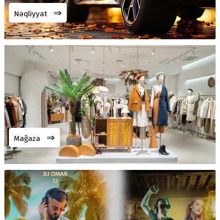
⇒
Nəqliyyat
⇒
Mağaza