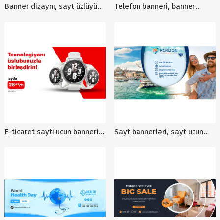
Banner dizaynı, sayt üzlüyü
Telefon banneri, banner
üçün banner, promo web
dizayni, reklam banneri,
banner, kreativ veb banner
banner sifarisi
dizaynı, professional sayt
banner hazırlanması
E-ticaret sayti ucun banneri,
Sayt bannerləri, sayt ucun
reklam banneri, elan
banner numuneleri, veb sayt
dizaynlari
banneri dizayni