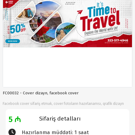
FC00032 - Cover dizayn, facebook cover
Facebook cover sifariş etmək, cover fotoların hazırlanamsı, qrafik dizayn
5 ₼
Sifariş detalları
Hazırlanma müddəti: 1 saat