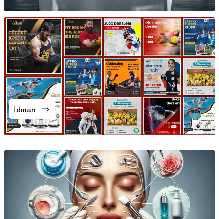
⇒
İdman