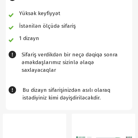
Yüksək keyfiyyət
İstənilən ölçüdə sifariş
1 dizayn
Sifariş verdikdən bir neçə dəqiqə sonra
əməkdaşlarımız sizinlə əlaqə
saxlayacaqlar
Bu dizayn sifarişinizdən asılı olaraq
istədiyiniz kimi dəyişdiriləcəkdir.