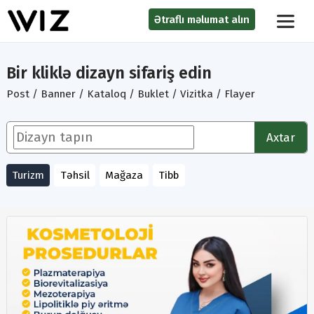
Ətraflı məlumat alın
Bir kliklə dizayn sifariş edin
Post / Banner / Kataloq / Buklet / Vizitka / Flayer
Axtar
Turizm
Təhsil
Mağaza
Tibb