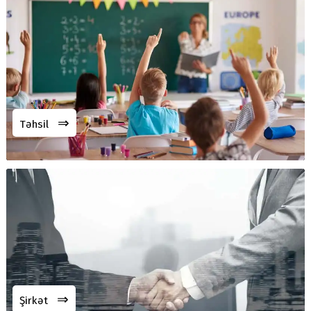
⇒
Təhsil
⇒
Şirkət