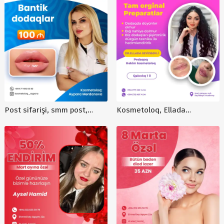
smm
kosmetoloq endirim reklami,
Sumaya Əmirova
Post sifarişi, smm post,
Kosmetoloq, Ellada
reklam postu, dizayner,
Seyidbəyli, bantik dodaqlar,
online dizayn sifarişi
dodaq dolqusu reklam postu,
instagram dizaynları