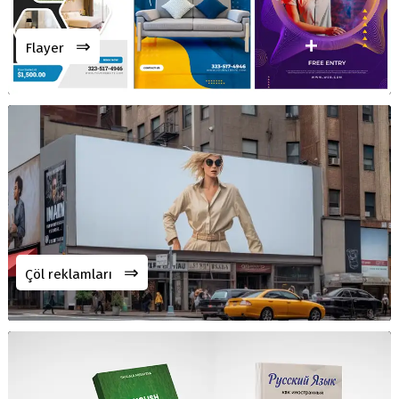
⇒
Flayer
⇒
Çöl reklamları