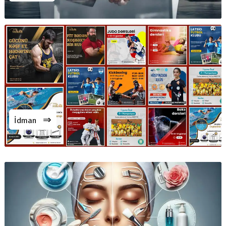
⇒
İdman