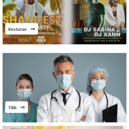
⇒
Restoran
⇒
Tibb