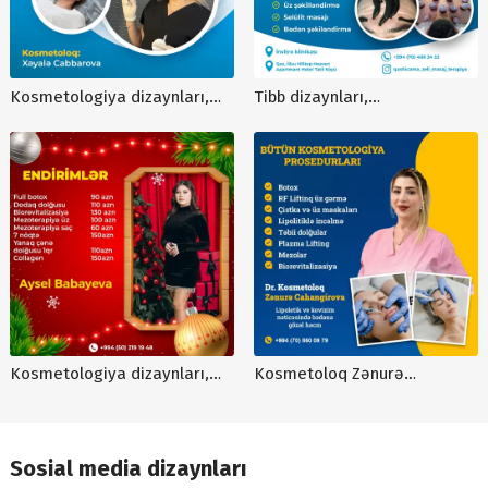
Kosmetologiya dizaynları,
Tibb dizaynları,
kosmetologiya reklamları,
kosmetologiya dizaynları,
instagram postları, post
NS00001
dizaynları, kosmetoloq
reklamları, Xəyalə
Cabbarova, NKOS00002
Kosmetologiya dizaynları,
Kosmetoloq Zənurə
kosmetoloq reklamları, Aysel
Cahangirova, kosmetoloq
Babayeva, kosmetoloqlar
postları, kreativ postlar, post
üçün reklam dizaynları
dizayn sifarişi, reklam
Sosial media dizaynları
postları