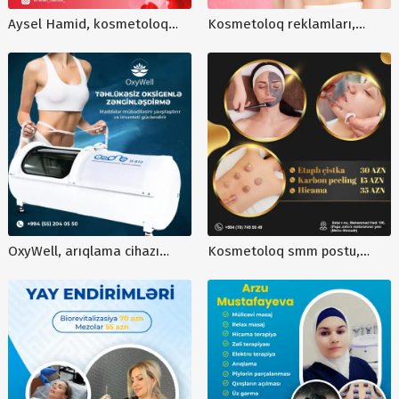
Aysel Hamid, kosmetoloq
Kosmetoloq reklamları,
postu, kosmetologiya
Kosmetoloqlar üçün reklam
dizaynları, 8 mart ayına özəl
dizaynları, Aysel Hamid, 8
endirim postu, reklam
marta özəl endirim postu
dizaynları
OxyWell, arıqlama cihazı
Kosmetoloq smm postu,
postu, poster dizayn sifarişi,
dizayn, qrafik dizayn, post
dizaynlarin hazirlanmasi
sifarisi