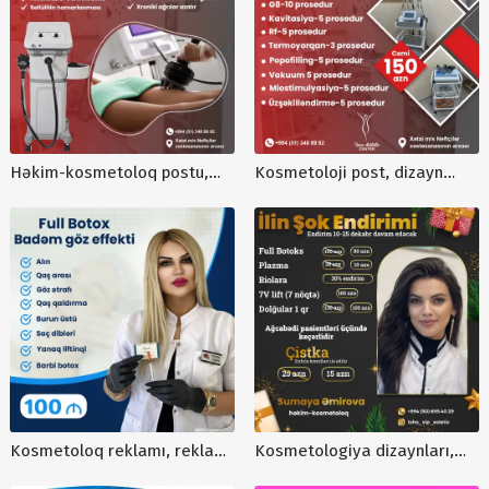
Həkim-kosmetoloq postu,
Kosmetoloji post, dizayn
dizayn, dizayner, post,
hazırlanması, post sifarişi,
celbedici post
smm, online dizayner
Kosmetoloq reklamı, reklam
Kosmetologiya dizaynları,
postu sifarişi, post dizayn,
kosmetoloq reklamları,