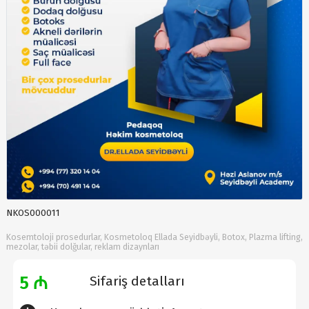
NKOS000011
Kosemtoloji prosedurlar, Kosmetoloq Ellada Seyidbəyli, Botox, Plazma lifting,
mezolar, təbii dolğular, reklam dizaynları
5 ₼
Sifariş detalları