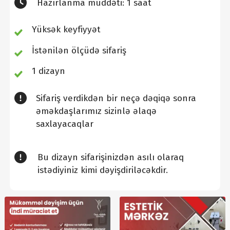
Hazırlanma müddəti: 1 saat
Yüksək keyfiyyət
İstənilən ölçüdə sifariş
1 dizayn
Sifariş verdikdən bir neçə dəqiqə sonra
əməkdaşlarımız sizinlə əlaqə
saxlayacaqlar
Bu dizayn sifarişinizdən asılı olaraq
istədiyiniz kimi dəyişdiriləcəkdir.