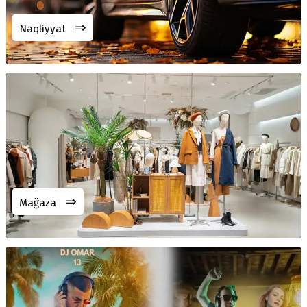
⇒
Nəqliyyat
⇒
Mağaza