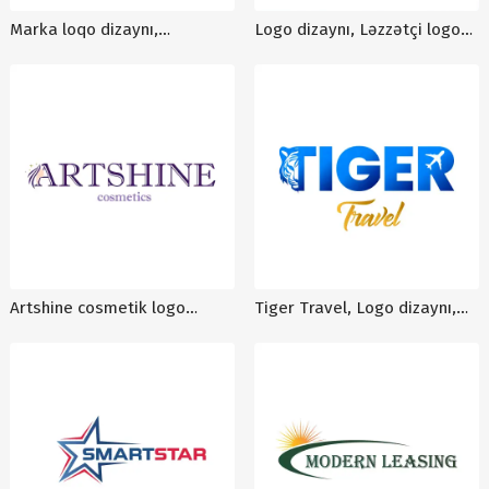
Marka loqo dizaynı,
Logo dizaynı, Ləzzətçi logo
minimalist logo dizaynı,
sifarişi, logo qiyməti, kreativ
idman loqo dizayni, logo
logo dizaynı
hazırlanması
Artshine cosmetik logo
Tiger Travel, Logo dizaynı,
dizaynı, logo sifarişi, logo
logo dizayn sifarişi, logoların
qiymətləri, logoların dizaynla
hazırlanması, cəlbedici
hazırlanması
logolar