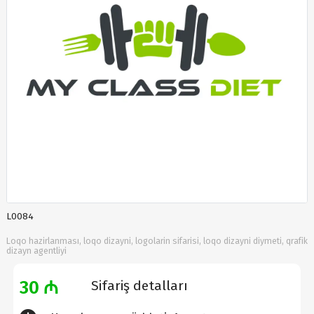
L0084
Loqo hazirlanması, loqo dizayni, logolarin sifarisi, loqo dizayni diymeti, qrafik
dizayn agentliyi
30 ₼
Sifariş detalları