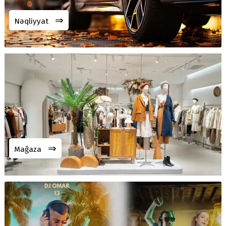
⇒
Nəqliyyat
⇒
Mağaza