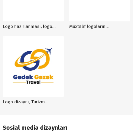
Logo hazırlanması, logo
Müxtəlif logoların
sifarişi, logo dizaynı, mağaza
hazırlanması, logo sifarişi,
logosu, smartstar logo
logo dizaynı, modern leasing
dizayni
Logo dizaynı, Turizm
Agentlikləri üçün logo
dizaynı, logo qiyməti, Gedek
Gəzək Travel logo sifarişi
Sosial media dizaynları