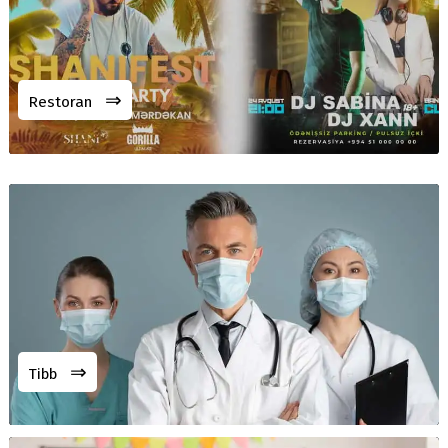
⇒
Restoran
⇒
Tibb