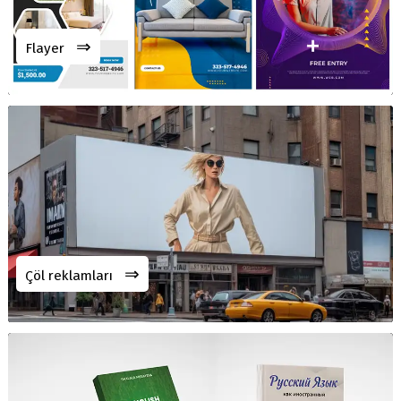
⇒
Flayer
⇒
Çöl reklamları