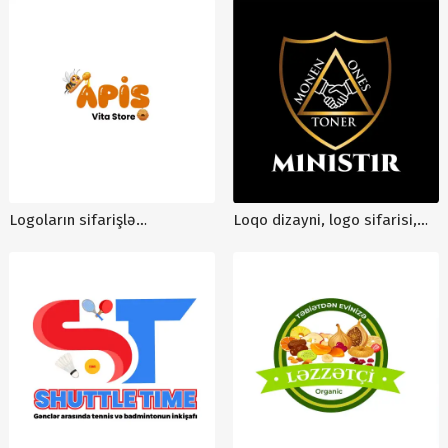
Qədim Bağ restoranı logo
logolarin sifarisi, loqo
hazırlanması, creative logo
dizayni qiymeti
sifarişi, L0017
Logoların sifarişlə
Loqo dizayni, logo sifarisi,
hazırlanması, logo dizaynları,
logo hazirlanmasi qiymeti,
logo dizaynı, kreativ logo
loqo numuneleri
dizaynı, logo sifarişi