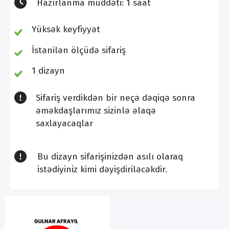
Hazırlanma müddəti: 1 saat
Yüksək keyfiyyət
İstənilən ölçüdə sifariş
1 dizayn
Sifariş verdikdən bir neçə dəqiqə sonra
əməkdaşlarımız sizinlə əlaqə
saxlayacaqlar
Bu dizayn sifarişinizdən asılı olaraq
istədiyiniz kimi dəyişdiriləcəkdir.