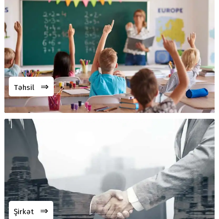
⇒
Təhsil
⇒
Şirkət