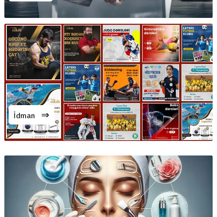
⇒
İdman