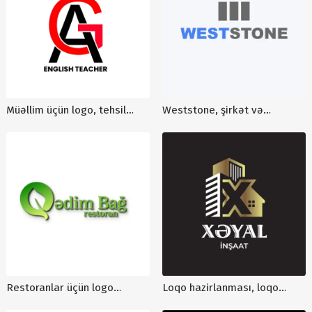
Müəllim üçün logo, tehsil
Weststone, şirkət və
loqosu, şəxsi logo, müəllim
zavodlar üçün logo sifarişi,
loqosu qiymeti, logo sifarisi
celbedici logoların
hazırlanması, L0012
Restoranlar üçün logo
Loqo hazirlanması, loqo
hazırlanması, logo sifarişi,
dizayni, loqo qiyməti,