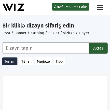
Ətraflı məlumat alın
Bir kliklə dizayn sifariş edin
Post / Banner / Kataloq / Buklet / Vizitka / Flayer
Axtar
Turizm
Təhsil
Mağaza
Tibb