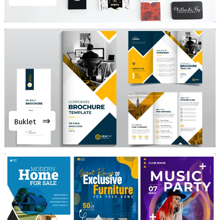
⇒
Buklet