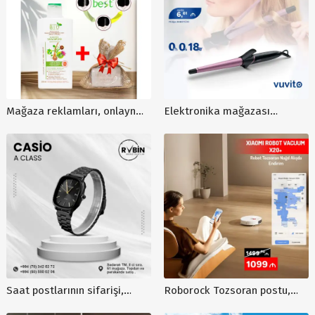
Mağaza reklamları, onlayn
Elektronika mağazası
satış üçün post dizaynları,
postları, saç maşası poster
best məhsul satış postu, bio
dizaynı, mağaza post dizaynı,
şampun post dizaynı
reklam dizaynları, saç
maşası postları
Saat postlarının sifarişi,
Roborock Tozsoran postu,
qrafik dizayn postu, sosial
tozsoran satış postu, onlayn