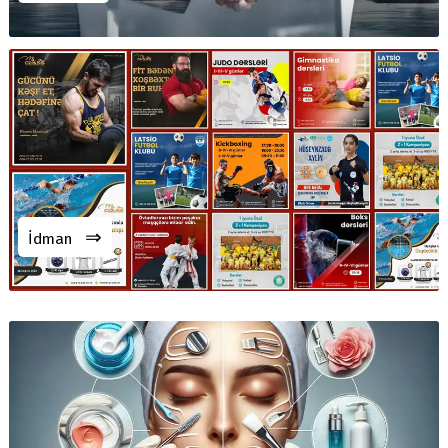
⇒
İdman