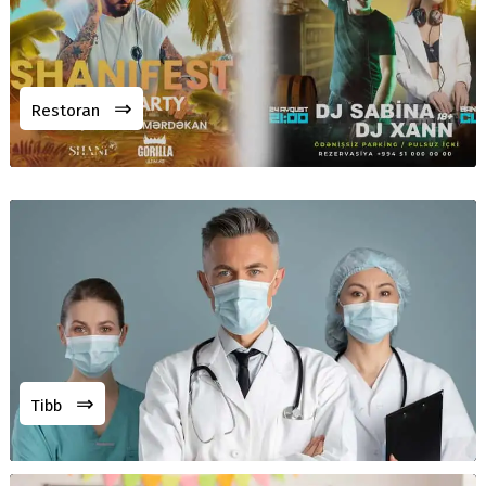
⇒
Restoran
⇒
Tibb