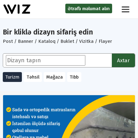
Ətraflı məlumat alın
Bir kliklə dizayn sifariş edin
Post / Banner / Kataloq / Buklet / Vizitka / Flayer
Axtar
Turizm
Təhsil
Mağaza
Tibb