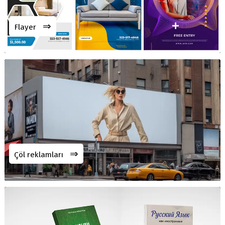
⇒
Flayer
⇒
Çöl reklamları