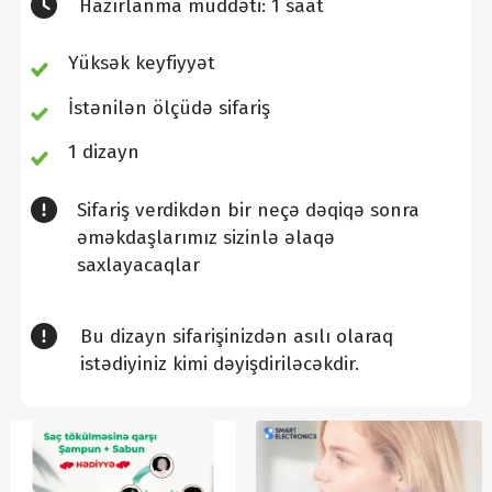
Hazırlanma müddəti: 1 saat
Yüksək keyfiyyət
İstənilən ölçüdə sifariş
1 dizayn
Sifariş verdikdən bir neçə dəqiqə sonra
əməkdaşlarımız sizinlə əlaqə
saxlayacaqlar
Bu dizayn sifarişinizdən asılı olaraq
istədiyiniz kimi dəyişdiriləcəkdir.