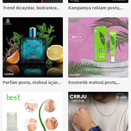
Trend dizaynlar, büdcənizə
Kampaniya reklam postu,
uyğun dizaynlar, dizayn
Black friday postu, məhsul
postlarının sifarişi
reklamı qrafik dizaynı,
postlarin hazirlanması, Black
friday
Parfüm postu, məhsul üçün
Kosmetik məhsul postu,
qrafik dizaynlar, Parfüm
məhsul üçün qrafik dizaynlar,
reklam postu, online qrafik
gözəllik və sağlamlıq, krem
dizayn sifarişi
post dizaynı, poster dizayn
sifarişi