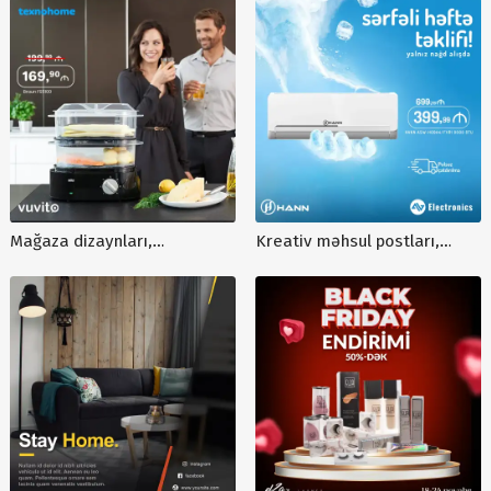
media üçün postlar, saat
satış postu, mağaza
post dizayn sifarişi, saat
dizaynları, instagram post
post reklamları
dizaynı
Mağaza dizaynları,
Kreativ məhsul postları,
Elektronika mağaza postları,
fərqli elektronika postlarının
buxarlı bişirici post dizaynı,
sifarişi, kondisioner postu
Braun buxarlı pişirici posteri