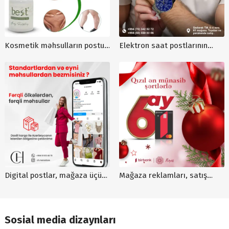
Kosmetik məhsulların postu,
Elektron saat postlarının
online qrafik dizayn sifarişi,
hazırlanması, kampaniya
dizaynlar
postlarının sifarişi, dizayn
xidməti
Digital postlar, mağaza üçün
Mağaza reklamları, satış
postlar, paltar satışı reklam
üçün post dizaynları, məhsul
postu
satışı dizaynları, mağaza
dizaynları, qizil satisi
Sosial media dizaynları