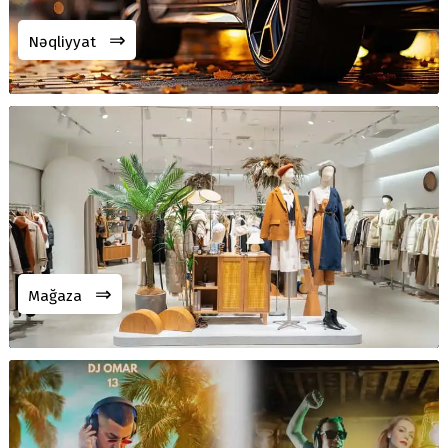
⇒
Nəqliyyat
⇒
Mağaza