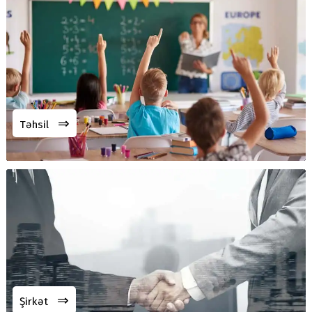
⇒
Təhsil
⇒
Şirkət