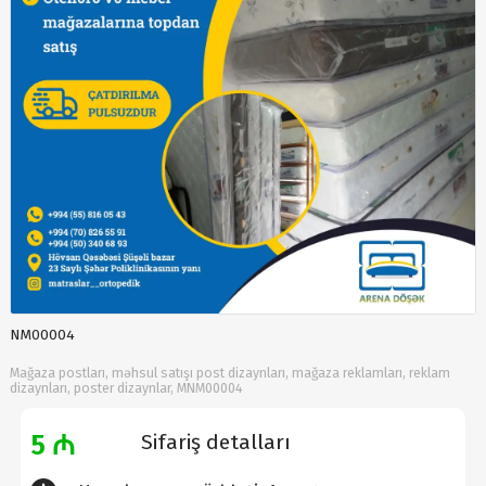
NM00004
Mağaza postları, məhsul satışı post dizaynları, mağaza reklamları, reklam
dizaynları, poster dizaynlar, MNM00004
5 ₼
Sifariş detalları