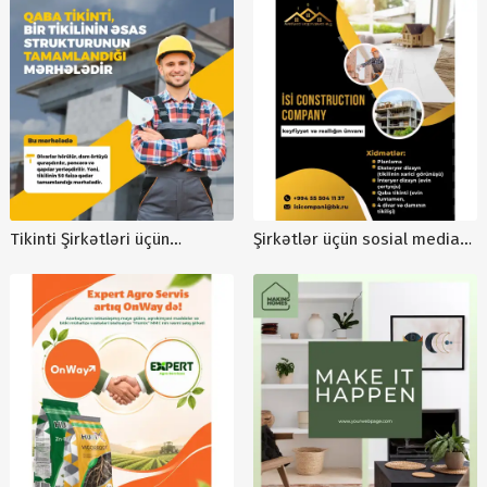
postlar
postlar, sosial media üçün
kreativ konseptlər
Tikinti Şirkətləri üçün
Şirkətlər üçün sosial media
dizaynlar, təmir post
postları, reklam post
dizaynları, dizaynlarin
dizaynları, tikinti elanları,
hazirlanması
tikinti şirkəti reklamaları