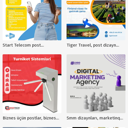
Start Telecom post
Tiger Travel, post dizayn
dizaynları, reklam posterləri,
reklamları, Finlandiyada
instagram dizaynları,
vakansiya elanları, viza
korparativ postlar, cəlbedici
dəstəyi, poster dizayn
dizaynlar
sifarişi
Biznes üçün postlar, biznes
Smm dizaynları, marketinq
postlarının sifarişi, korporativ
agentliyi üçün maraqli