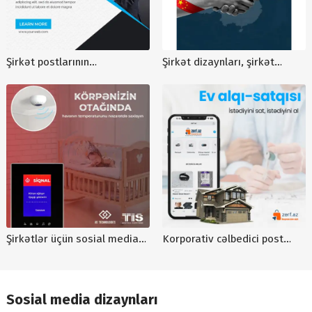
Şirkət postlarının
Şirkət dizaynları, şirkət
hazırlanması, hazır biznes
reklamları, şirkətlər üçün
postlar, smm postlar
sosial media postları, Orizon
Trading postları
Şirkətlər üçün sosial media
Korporativ cəlbedici post
postları, hazır postlar, post
dizaynı, marketing postu,
sifarişi, Tiscontrol, ağıllı ev
bizness üçün reklam postu
sistemləri, reklam posterləri
Sosial media dizaynları