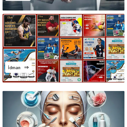
⇒
İdman