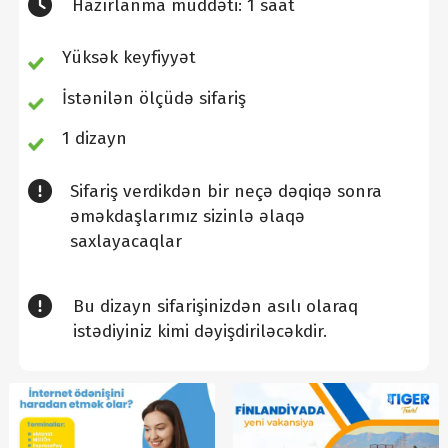
Hazırlanma müddəti: 1 saat
Yüksək keyfiyyət
İstənilən ölçüdə sifariş
1 dizayn
Sifariş verdikdən bir neçə dəqiqə sonra
əməkdaşlarımız sizinlə əlaqə
saxlayacaqlar
Bu dizayn sifarişinizdən asılı olaraq
istədiyiniz kimi dəyişdiriləcəkdir.