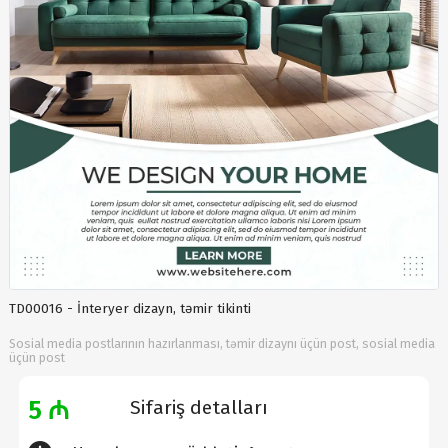
TD00016 - İnteryer dizayn, təmir tikinti
Sosial media postlarının hazırlanması, təmir dizaynı üçün post, sosial media
üçün post
5 ₼
Sifariş detalları