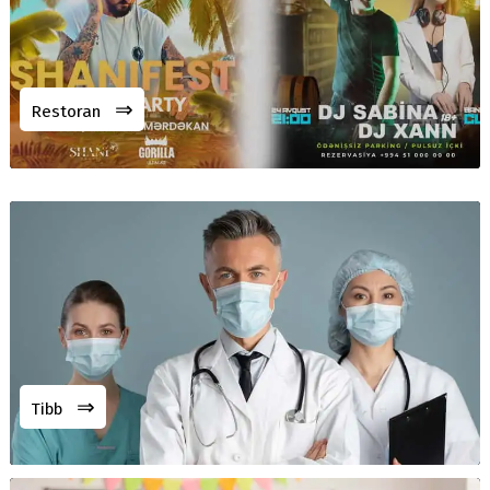
⇒
Restoran
⇒
Tibb