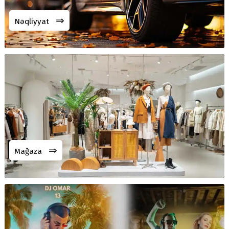
⇒
Nəqliyyat
⇒
Mağaza