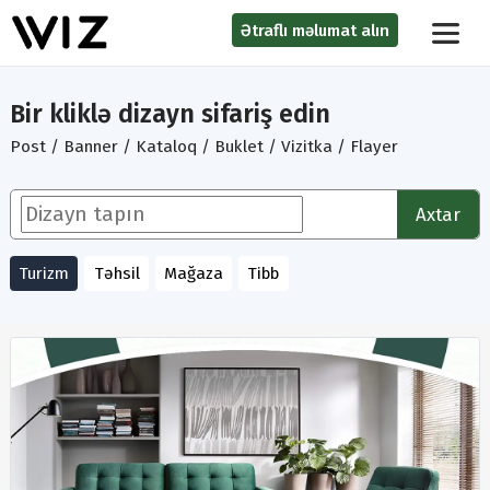
Ətraflı məlumat alın
Bir kliklə dizayn sifariş edin
Post / Banner / Kataloq / Buklet / Vizitka / Flayer
Axtar
Turizm
Təhsil
Mağaza
Tibb