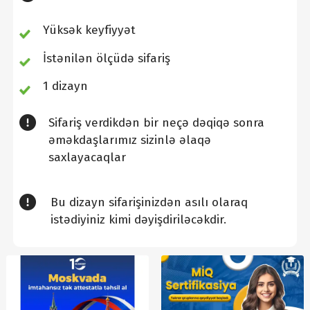
Yüksək keyfiyyət
İstənilən ölçüdə sifariş
1 dizayn
Sifariş verdikdən bir neçə dəqiqə sonra
əməkdaşlarımız sizinlə əlaqə
saxlayacaqlar
Bu dizayn sifarişinizdən asılı olaraq
istədiyiniz kimi dəyişdiriləcəkdir.