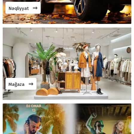
⇒
Nəqliyyat
⇒
Mağaza