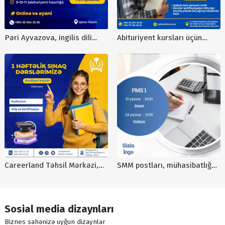
Pəri Ayvazova, ingilis dili
Abituriyent kursları üçün
dizaynları, ingilis dili fenni
dizaynlar, dizayn agentliyi,
üzrə abituryent hazırlıq kursu
Təhsil kursları üçün reklam
elanları, instagram
posteri, diqqət çəkən
dizaynları, poster dizaynlar,
posterlər
XT0004
Careerland Təhsil Mərkəzi,
SMM postları, mühasibatlığa
instagram dizaynları, təhsil
uyğun dizaynlar, sosial
dizaynları, reklam postları,
şəbəkələr üçün post
dizayn sifarişi, NT00092
hazırlanması
Sosial media dizaynları
Biznes sahənizə uyğun dizaynlar