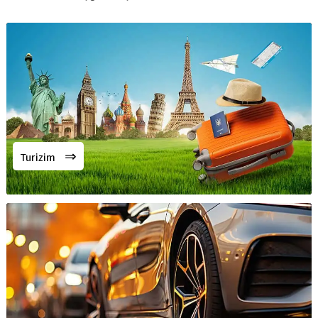
⇒
Turizim