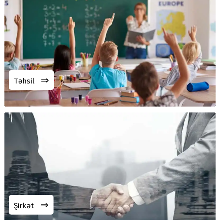
⇒
Təhsil
⇒
Şirkət