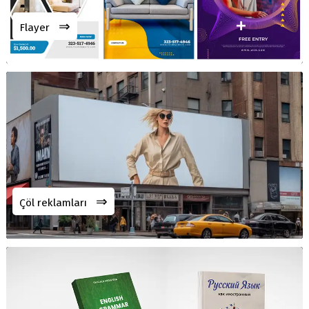
⇒
Flayer
⇒
Çöl reklamları