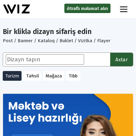
Ətraflı məlumat alın
Bir kliklə dizayn sifariş edin
Post / Banner / Kataloq / Buklet / Vizitka / Flayer
Axtar
Turizm
Təhsil
Mağaza
Tibb