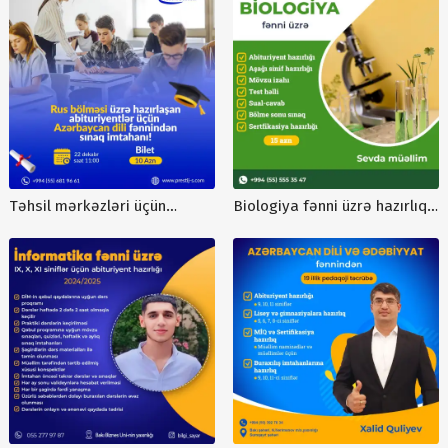
reklamları, təhsil mərkəzləri
üçün dizayn reklamları,
NT00042
Təhsil mərkəzləri üçün
Biologiya fənni üzrə hazırlıq
dizaynlar, cəlbedici post
postu, abituriyent hazırlıq
dizaynlar, poster dizayn
elanları, təhsil reklamları,
sifarişi, Prestij S Tədris
reklam postları
Mərkəzi dizaynları, təhsil
dizaynları