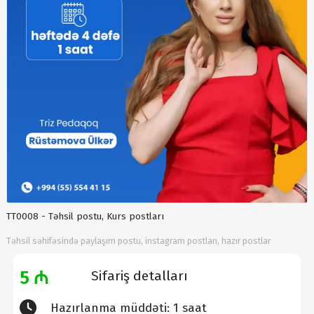
TT0008 - Təhsil postu, Kurs postları
Təhsil səhifəsində paylaşım postu, instagram postları, hazır postlar
5 ₼
Sifariş detalları
Hazırlanma müddəti: 1 saat