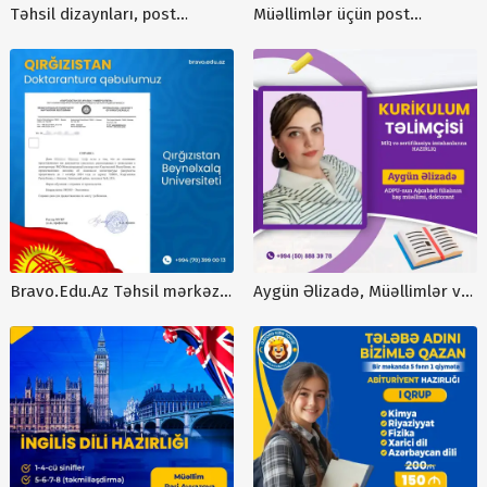
Təhsil dizaynları, post
Müəllimlər üçün post
dizaynlar, T0101
dizaynları, Müəllimlər üçün
elanlar, reklam postları, Xalid
Quliyev, Azerbaycan dili
abituriyent hazırlıq elanları,
NT00078
Bravo.Edu.Az Təhsil mərkəzi,
Aygün Əlizadə, Müəllimlər və
xaricdə təhsil, instagram
Repetitorlar üçün dizaynlar,
postları, reklam postları,
reklam postları, poster
poster reklamları, kreativ
dizaynlar, instagram
dizaynlar
dizaynları, təhsil dizaynları