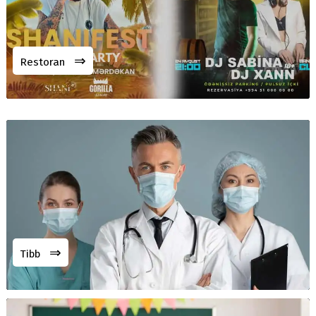
⇒
Restoran
⇒
Tibb