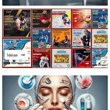
⇒
İdman